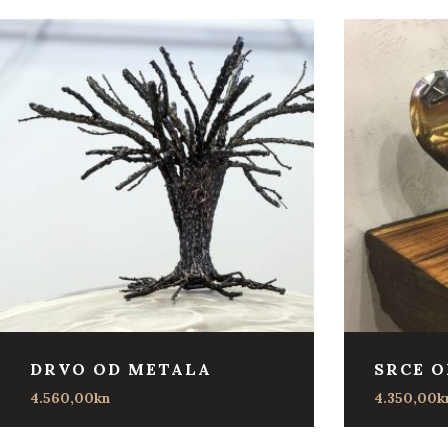
DRVO OD METALA
SRCE 
4.560,00
kn
4.350,00
k