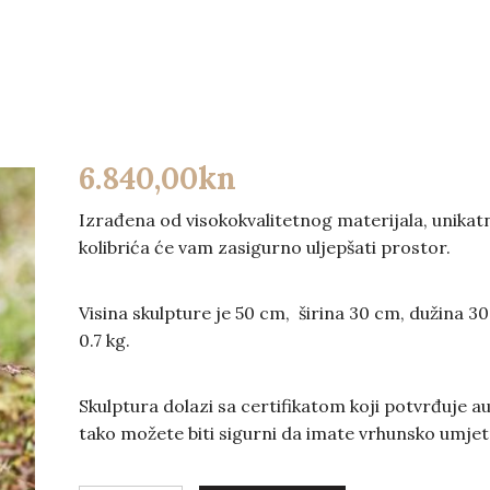
6.840,00
kn
Izrađena od visokokvalitetnog materijala, unikat
kolibrića će vam zasigurno uljepšati prostor.
Visina skulpture je 50 cm, širina 30 cm, dužina 30
0.7 kg.
Skulptura dolazi sa certifikatom koji potvrđuje a
tako možete biti sigurni da imate vrhunsko umjet