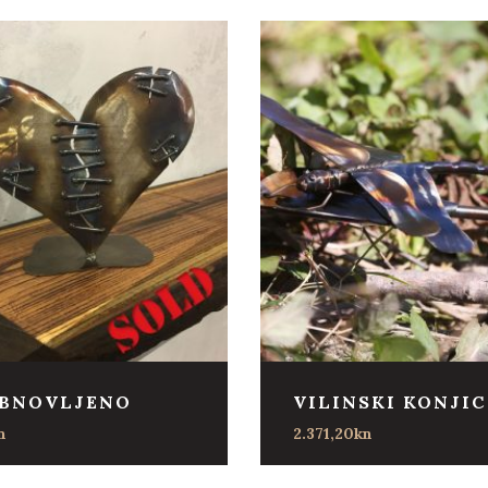
OBNOVLJENO
VILINSKI KONJIC
n
2.371,20
kn