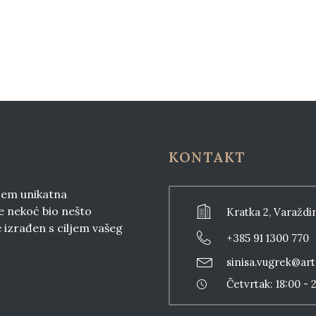
KONTAKT
ujem unikatna
je nekoć bio nešto
Kratka 2, Varaždi
 izrađen s ciljem vašeg
+385 91 1300 770
sinisa.vugrek@art
Četvrtak: 18:00 -