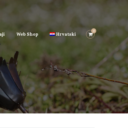
0
ji
Web Shop
Hrvatski