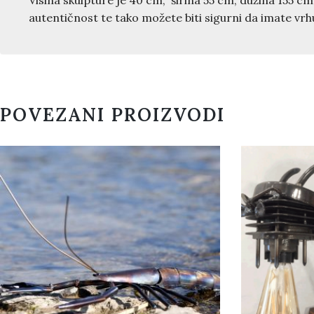
Visina skulpture je 40 cm, širina 55 cm, dužina 155 cm 
autentičnost te tako možete biti sigurni da imate vr
POVEZANI PROIZVODI