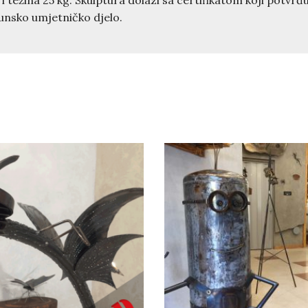
i težina 25 kg. Skulptura dolazi sa certifikatom koji potvrđ
hunsko umjetničko djelo.