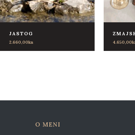
JASTOG
ZMAJS
2.660,00
kn
4.650,00
k
O MENI