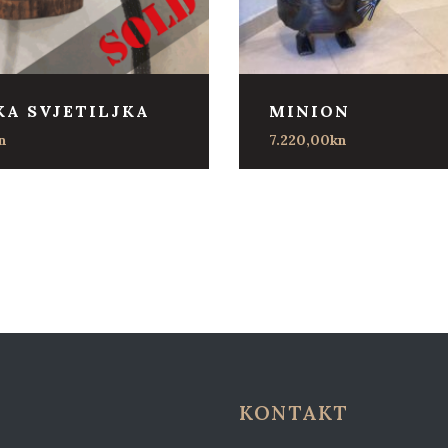
KA SVJETILJKA
MINION
n
7.220,00
kn
KONTAKT