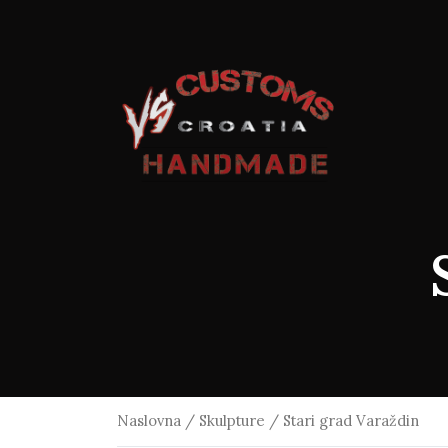
Naslovna
/
Skulpture
/ Stari grad Varaždin