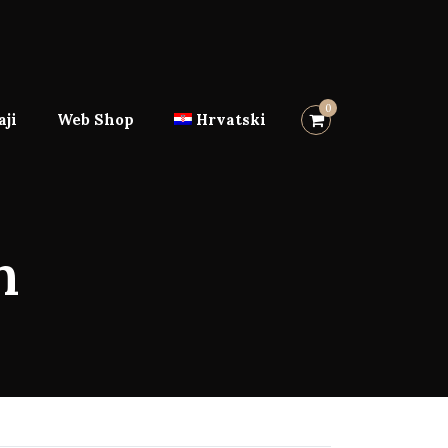
0
ji
Web Shop
Hrvatski
n