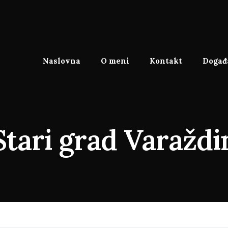
Naslovna
O meni
Kontakt
Događa
Stari grad Varaždi